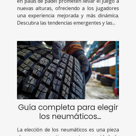
en palas de pádel prometen llevar el juego a
nuevas alturas, ofreciendo a los jugadores
una experiencia mejorada y más dinámica.
Descubra las tendencias emergentes y las...
Guía completa para elegir
los neumáticos
adecuados para cada
La elección de los neumáticos es una pieza
temporada