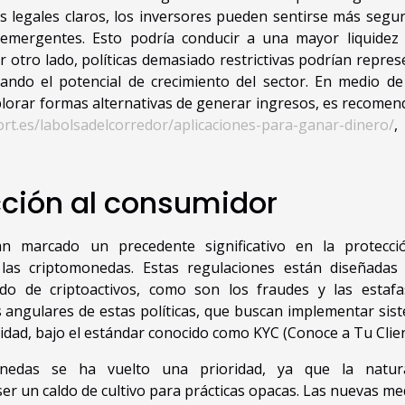
 legales claros, los inversores pueden sentirse más segur
s emergentes. Esto podría conducir a una mayor liquidez
 otro lado, políticas demasiado restrictivas podrían repres
tando el potencial de crecimiento del sector. En medio de
lorar formas alternativas de generar ingresos, es recomen
rt.es/labolsadelcorredor/aplicaciones-para-ganar-dinero/
,
cción al consumidor
han marcado un precedente significativo en la protecci
las criptomonedas. Estas regulaciones están diseñadas
do de criptoactivos, como son los fraudes y las estafa
s angulares de estas políticas, que buscan implementar sis
tidad, bajo el estándar conocido como KYC (Conoce a Tu Clien
onedas se ha vuelto una prioridad, ya que la natur
er un caldo de cultivo para prácticas opacas. Las nuevas me