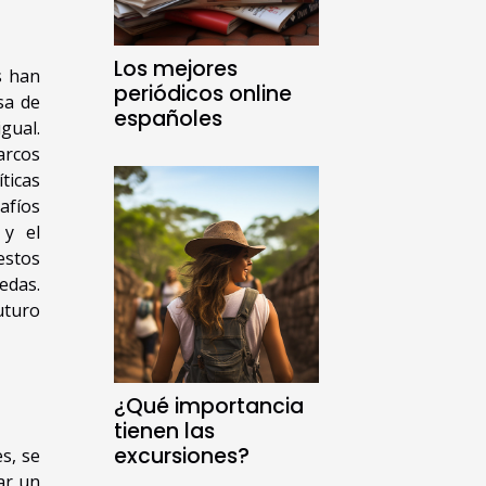
Los mejores
s han
periódicos online
sa de
españoles
gual.
arcos
ticas
afíos
 y el
estos
edas.
uturo
¿Qué importancia
tienen las
excursiones?
s, se
ar un