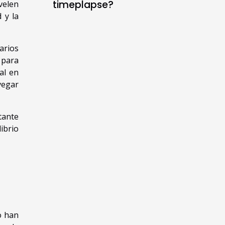
timeplapse?
velen
 y la
arios
 para
al en
vegar
tante
ibrio
o han