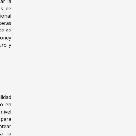
ar la
os de
ional
teras
de se
Money
uro y
lidad
do en
nivel
 para
ntear
a la