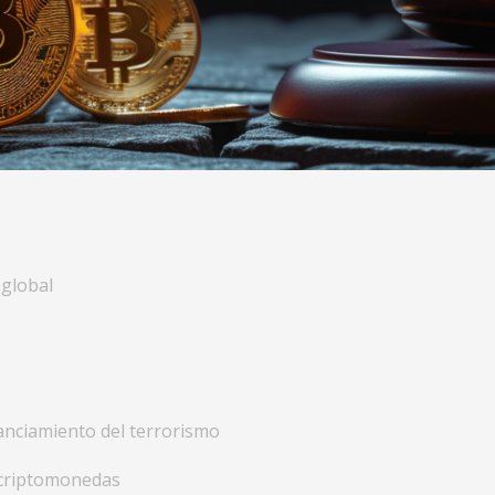
 global
nanciamiento del terrorismo
 criptomonedas