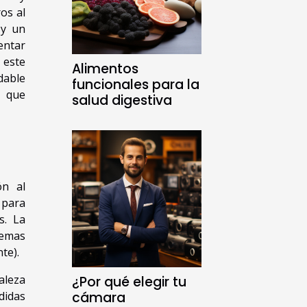
os al
 y un
entar
 este
Alimentos
dable
funcionales para la
 que
salud digestiva
ón al
 para
s. La
temas
te).
aleza
¿Por qué elegir tu
didas
cámara