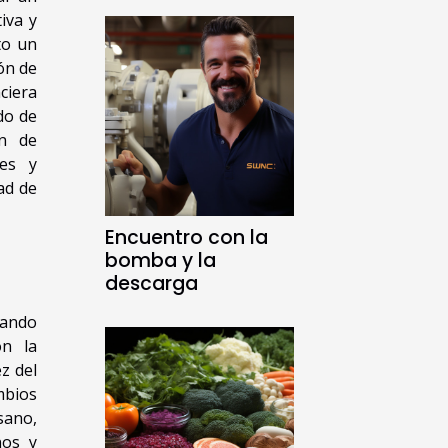
iva y
to un
ón de
ciera
do de
ón de
tes y
ad de
Encuentro con la
bomba y la
descarga
iando
on la
z del
mbios
sano,
nos y