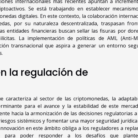
iones internacionales más recientes apuntan a increment
riptoactivos. Se está trabajando en establecer mecanism
monedas digitales. En este contexto, la colaboración internac
edas, por su naturaleza descentralizada, traspasan fron
as entidades financieras buscan sellar las fisuras por don
s ilícitas. La implementación de políticas de AML (Anti-
ación transnacional que aspira a generar un entorno seg
s.
n la regulación de
e caracteriza al sector de las criptomonedas, la adaptabi
erminante para el avance y la estabilidad de este merca
te hacia la armonización de las decisiones regulatorias a 
s riesgos sistémicos y fomentar una mayor seguridad jurídica
innovación en este ámbito obliga a los reguladores a repla
e para poder responder a los desafíos que plante